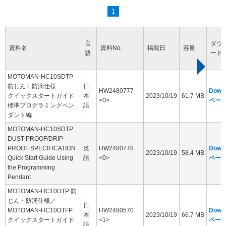
1
言
ダウ
資料名
資料No.
掲載日
容量
語
ード
MOTOMAN-HC10SDTP
防じん・防滴仕様
日
HW2480777
Down
クイックスタートガイド
本
2023/10/19
61.7 MB
<0>
ペー
標準プログラミングペン
語
ダント編
MOTOMAN-HC10SDTP
DUST-PROOF/DRIP-
PROOF SPECIFICATION
英
HW2480778
Down
2023/10/19
58.4 MB
Quick Start Guide Using
語
<0>
ペー
the Programming
Pendant
MOTOMAN-HC10DTP 防
じん・防滴仕様／
日
MOTOMAN-HC10DTFP
HW2480570
Down
本
2023/10/19
66.7 MB
クイックスタートガイド
<1>
ペー
語