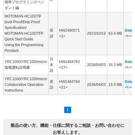
標準プログラミングペン
ダント編
MOTOMAN-HC10DTP
Dust-Proof/Drip-Proof
Specification/
英
HW2480571
Down
MOTOMAN-HC10DTFP
2023/10/19
63.4 MB
語
<1>
ペー
Quick Start Guide
Using the Programming
Pendant
日
YRC1000/YRC1000micro
HW1484763
Down
本
2026/04/03
16.3 MB
協働運転説明書
<27>
ペー
語
YRC1000/YRC1000micro
英
HW1484764
Down
Collaborative Operation
2026/04/03
15.9 MB
語
<21>
ペー
Instructions
1
製品の使い方、機能・仕様に関するご相談・お問い合わせに
お答えします。