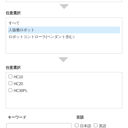
任意選択
すべて
人協働ロボット
ロボットコントローラ(ペンダント含む）
任意選択
HC10
HC20
HC30PL
キーワード
言語
日本語
英語