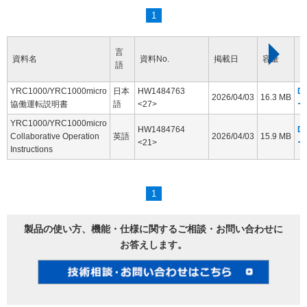
1
言
資料名
資料No.
掲載日
容量
語
YRC1000/YRC1000micro
日本
HW1484763
D
2026/04/03
16.3 MB
協働運転説明書
語
<27>
ー
YRC1000/YRC1000micro
HW1484764
D
Collaborative Operation
英語
2026/04/03
15.9 MB
<21>
ー
Instructions
1
製品の使い方、機能・仕様に関するご相談・お問い合わせに
お答えします。