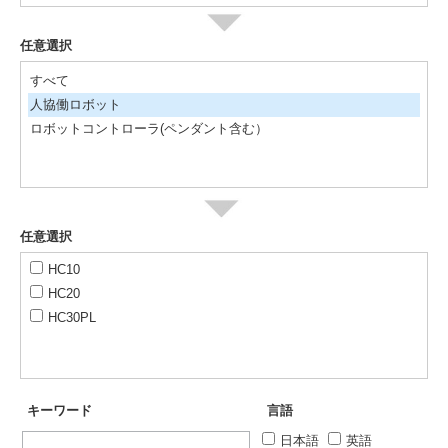
任意選択
すべて
人協働ロボット
ロボットコントローラ(ペンダント含む）
任意選択
HC10
HC20
HC30PL
キーワード
言語
日本語
英語