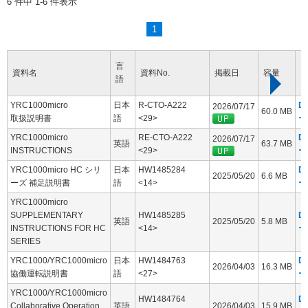
6 件中 1-6 件表示
1
言
資料名
資料No.
掲載日
容量
語
YRC1000micro
日本
R-CTO-A222
D
2026/07/17
60.0 MB
取扱説明書
語
<29>
ー
YRC1000micro
RE-CTO-A222
D
2026/07/17
英語
63.7 MB
INSTRUCTIONS
<29>
ー
YRC1000micro HC シリ
日本
HW1485284
D
2025/05/20
6.6 MB
ーズ 補足説明書
語
<14>
ー
YRC1000micro
SUPPLEMENTARY
HW1485285
D
英語
2025/05/20
5.8 MB
INSTRUCTIONS FOR HC
<14>
ー
SERIES
YRC1000/YRC1000micro
日本
HW1484763
D
2026/04/03
16.3 MB
協働運転説明書
語
<27>
ー
YRC1000/YRC1000micro
HW1484764
D
Collaborative Operation
英語
2026/04/03
15.9 MB