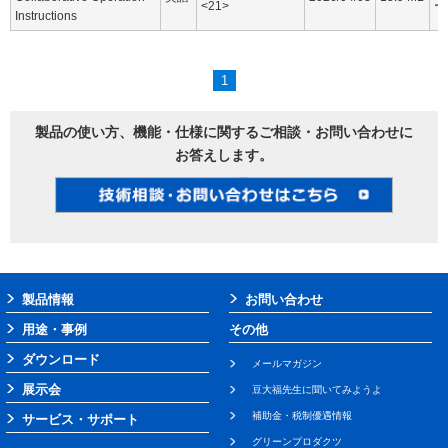
<21>
ー
Instructions
1
製品の使い方、機能・仕様に関するご相談・お問い合わせに
お答えします。
製品情報
お問い合わせ
用途・事例
その他
ダウンロード
メールマガジン
展示会
豆大福先生に聞いてみようよ
補助金・税制優遇情報
サービス・サポート
グリーンプロダクツ