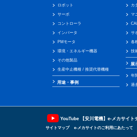
ロボット
カ
サーボ
マ
コントローラ
C
インバータ
サ
PMモータ
各
環境・エネルギー機器
技
その他製品
展
生産中止機種 / 推奨代替機種
年
用途・事例
過
YouTube 【安川電機】e-メカサイ
サイトマップ
e-メカサイトのご利用にあたって