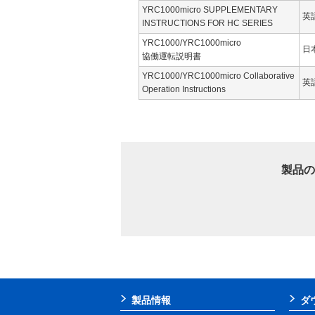
YRC1000micro SUPPLEMENTARY
英
INSTRUCTIONS FOR HC SERIES
YRC1000/YRC1000micro
日
協働運転説明書
YRC1000/YRC1000micro Collaborative
英
Operation Instructions
製品の
製品情報
ダ