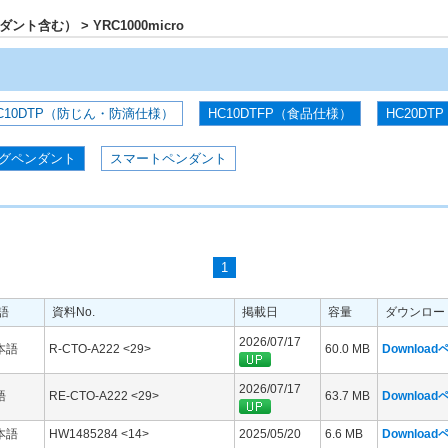
ト含む） > YRC1000micro
C10DTP（防じん・防滴仕様）
HC10DTFP（食品仕様）
HC20DTP
グペンダント
スマートペンダント
1
語
資料No.
掲載日
容量
ダウンロー
2026/07/17
本語
R-CTO-A222 <29>
60.0 MB
Downloa
2026/07/17
語
RE-CTO-A222 <29>
63.7 MB
Downloa
本語
HW1485284 <14>
2025/05/20
6.6 MB
Downloa