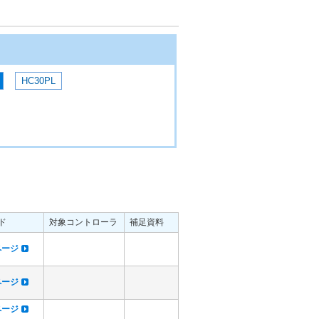
HC30PL
ド
対象コントローラ
補足資料
dページ
dページ
dページ