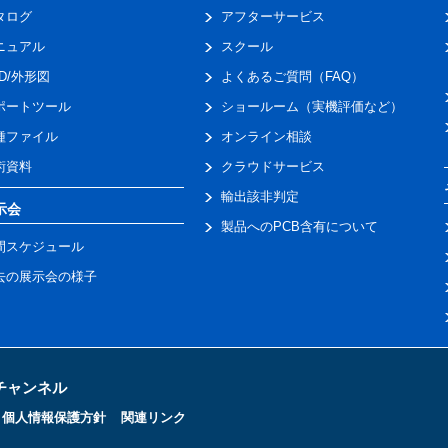
タログ
アフターサービス
ニュアル
スクール
AD/外形図
よくあるご質問（FAQ）
ポートツール
ショールーム（実機評価など）
種ファイル
オンライン相談
術資料
クラウドサービス
輸出該非判定
示会
製品へのPCB含有について
間スケジュール
去の展示会の様子
トチャンネル
個人情報保護方針
関連リンク