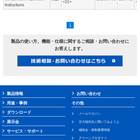
<21>
ー
Instructions
1
製品の使い方、機能・仕様に関するご相談・お問い合わせに
お答えします。
製品情報
お問い合わせ
用途・事例
その他
ダウンロード
メールマガジン
展示会
豆大福先生に聞いてみようよ
補助金・税制優遇情報
サービス・サポート
グリーンプロダクツ