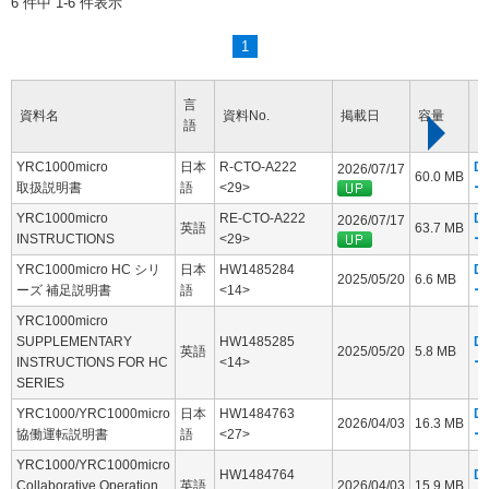
6 件中 1-6 件表示
1
言
資料名
資料No.
掲載日
容量
語
YRC1000micro
日本
R-CTO-A222
D
2026/07/17
60.0 MB
取扱説明書
語
<29>
ー
YRC1000micro
RE-CTO-A222
D
2026/07/17
英語
63.7 MB
INSTRUCTIONS
<29>
ー
YRC1000micro HC シリ
日本
HW1485284
D
2025/05/20
6.6 MB
ーズ 補足説明書
語
<14>
ー
YRC1000micro
SUPPLEMENTARY
HW1485285
D
英語
2025/05/20
5.8 MB
INSTRUCTIONS FOR HC
<14>
ー
SERIES
YRC1000/YRC1000micro
日本
HW1484763
D
2026/04/03
16.3 MB
協働運転説明書
語
<27>
ー
YRC1000/YRC1000micro
HW1484764
D
Collaborative Operation
英語
2026/04/03
15.9 MB