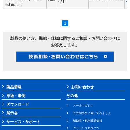
<21>
ー
Instructions
1
製品の使い方、機能・仕様に関するご相談・お問い合わせに
お答えします。
製品情報
お問い合わせ
用途・事例
その他
ダウンロード
メールマガジン
展示会
豆大福先生に聞いてみようよ
補助金・税制優遇情報
サービス・サポート
グリーンプロダクツ