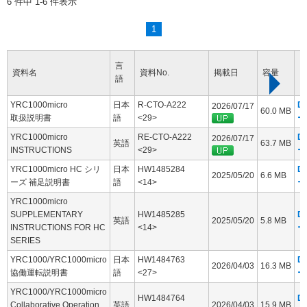
6 件中 1-6 件表示
1
言
資料名
資料No.
掲載日
容量
語
YRC1000micro
日本
R-CTO-A222
D
2026/07/17
60.0 MB
取扱説明書
語
<29>
ー
YRC1000micro
RE-CTO-A222
D
2026/07/17
英語
63.7 MB
INSTRUCTIONS
<29>
ー
YRC1000micro HC シリ
日本
HW1485284
D
2025/05/20
6.6 MB
ーズ 補足説明書
語
<14>
ー
YRC1000micro
SUPPLEMENTARY
HW1485285
D
英語
2025/05/20
5.8 MB
INSTRUCTIONS FOR HC
<14>
ー
SERIES
YRC1000/YRC1000micro
日本
HW1484763
D
2026/04/03
16.3 MB
協働運転説明書
語
<27>
ー
YRC1000/YRC1000micro
HW1484764
D
Collaborative Operation
英語
2026/04/03
15.9 MB