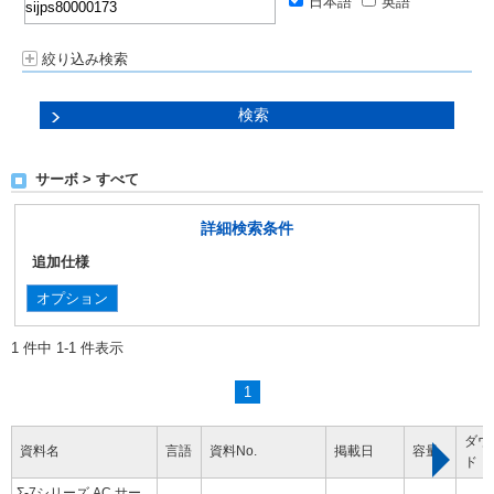
日本語
英語
絞り込み検索
サーボ > すべて
詳細検索条件
追加仕様
オプション
1 件中 1-1 件表示
1
ダウ
資料名
言語
資料No.
掲載日
容量
ド
Σ-7シリーズ AC サー