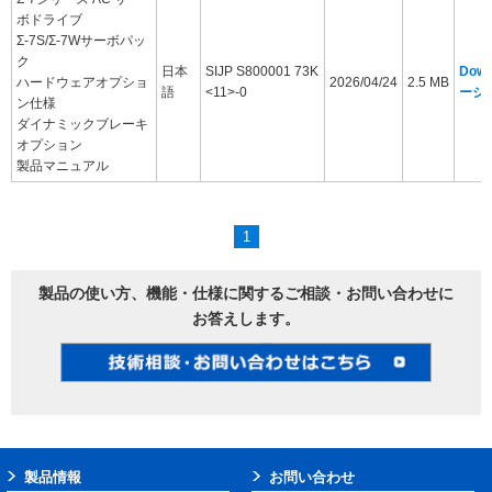
ボドライブ
Σ-7S/Σ-7Wサーボパッ
ク
日本
SIJP S800001 73K
Dow
ハードウェアオプショ
2026/04/24
2.5 MB
語
<11>-0
ージ
ン仕様
ダイナミックブレーキ
オプション
製品マニュアル
1
製品の使い方、機能・仕様に関するご相談・お問い合わせに
お答えします。
製品情報
お問い合わせ