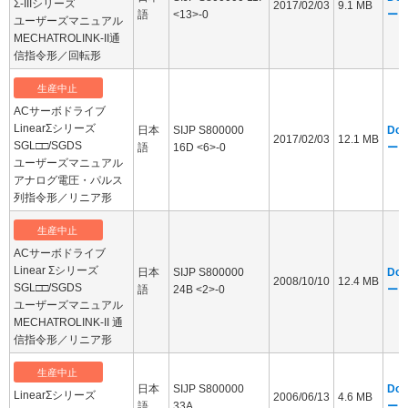
Σ-IIIシリーズ
2017/02/03
9.1 MB
語
<13>-0
ー
ユーザーズマニュアル
MECHATROLINK-II通
信指令形／回転形
生産中止
ACサーボドライブ
LinearΣシリーズ
日本
SIJP S800000
Dow
2017/02/03
12.1 MB
SGL□□/SGDS
語
16D <6>-0
ー
ユーザーズマニュアル
アナログ電圧・パルス
列指令形／リニア形
生産中止
ACサーボドライブ
Linear Σシリーズ
日本
SIJP S800000
Dow
2008/10/10
12.4 MB
SGL□□/SGDS
語
24B <2>-0
ー
ユーザーズマニュアル
MECHATROLINK-II 通
信指令形／リニア形
生産中止
日本
SIJP S800000
Dow
LinearΣシリーズ
2006/06/13
4.6 MB
語
33A
ー