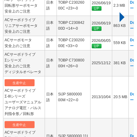
日本
TOBP C230260
Dow
2026/06/19
回転形サーボモータ
2.3 MB
語
00C <23>-0
ー
安全上のご注意
ACサーボドライブ
日本
TOBP C230842
Dow
2026/06/19
リニアサーボモータ
863 KB
語
00D <14>-0
ー
安全上のご注意
ACサーボモータ
日本
TOBP C230200
Dow
2026/06/05
559 KB
安全上のご注意
語
00E <33>-0
ー
ACサーボドライブ
Σシリーズ
日本
TOBP C730800
Dow
2025/12/12
381 KB
安全上のご注意
語
00H <26>-0
ー
ディジタルオペレータ
生産中止
ACサーボドライブ
日本
SIJP S800000
Dow
Σ-IIIシリーズ
2013/10/04
20.5 MB
語
00M <22>-0
ー
ユーザーズマニュアル
アナログ電圧・パルス
列指令形／回転形
生産中止
ACサーボドライブ
日本
SIJP S800000 11I
Dow