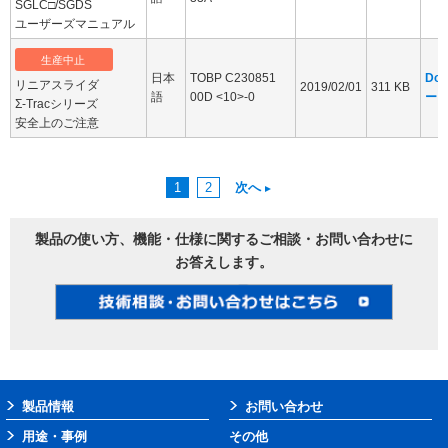
SGLC□/SGDS
ユーザーズマニュアル
生産中止
日本
TOBP C230851
Dow
リニアスライダ
2019/02/01
311 KB
語
00D <10>-0
ー
Σ-Tracシリーズ
安全上のご注意
1
2
次へ
製品の使い方、機能・仕様に関するご相談・お問い合わせに
お答えします。
製品情報
お問い合わせ
用途・事例
その他