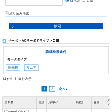
日本語
英語
絞り込み検索
サーボ > ACサーボドライブ > Σ-III
詳細検索条件
モータタイプ
回転形
リニア
14 件中 1-10 件表示
1
2
次へ
ダ
資料名
言語
資料No.
掲載日
容量
ド
ACサーボドライブ