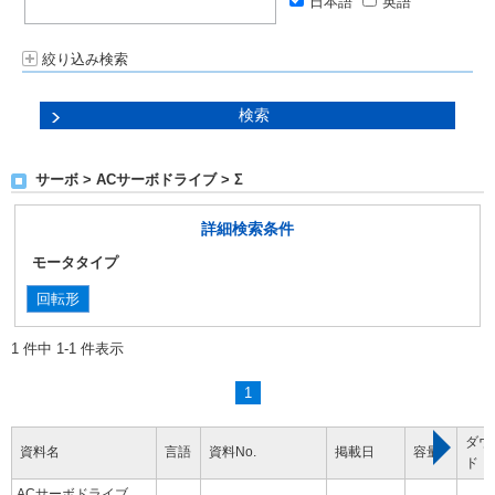
日本語
英語
絞り込み検索
サーボ > ACサーボドライブ > Σ
詳細検索条件
モータタイプ
回転形
1 件中 1-1 件表示
1
ダウ
資料名
言語
資料No.
掲載日
容量
ド
ACサーボドライブ