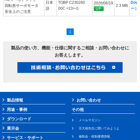
日本
TOBP C230260
Dow
2026/06/19
回転形サーボモータ
2.3 MB
語
00C <23>-0
ージ
安全上のご注意
1
製品の使い方、機能・仕様に関するご相談・お問い合わせに
お答えします。
製品情報
お問い合わせ
用途・事例
その他
ダウンロード
メールマガジン
展示会
豆大福先生に聞いてみようよ
補助金・税制優遇情報
サービス・サポート