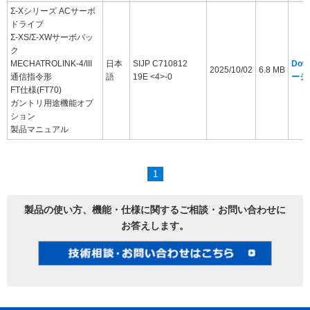
Σ-Xシリーズ ACサーボ
ドライブ
Σ-XS/Σ-XWサーボパッ
ク
MECHATROLINK-4/III
日本
SIJP C710812
Dow
2025/10/02
6.8 MB
通信指令形
語
19E <4>-0
ージ
FT仕様(FT70)
ガントリ用途機能オプ
ション
製品マニュアル
1
製品の使い方、機能・仕様に関するご相談・お問い合わせに
お答えします。