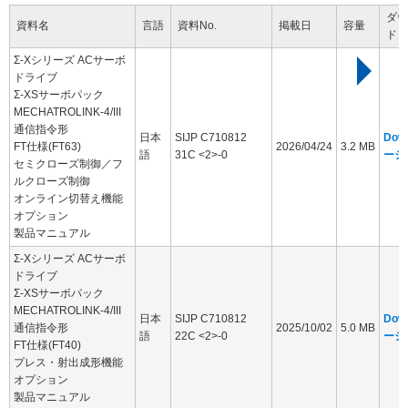
ダウ
資料名
言語
資料No.
掲載日
容量
ド
Σ-Xシリーズ ACサーボ
ドライブ
Σ-XSサーボパック
MECHATROLINK-4/III
通信指令形
日本
SIJP C710812
Dow
FT仕様(FT63)
2026/04/24
3.2 MB
語
31C <2>-0
ージ
セミクローズ制御／フ
ルクローズ制御
オンライン切替え機能
オプション
製品マニュアル
Σ-Xシリーズ ACサーボ
ドライブ
Σ-XSサーボパック
MECHATROLINK-4/III
日本
SIJP C710812
Dow
通信指令形
2025/10/02
5.0 MB
語
22C <2>-0
ージ
FT仕様(FT40)
プレス・射出成形機能
オプション
製品マニュアル