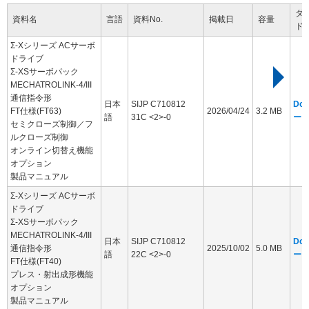
ダ
資料名
言語
資料No.
掲載日
容量
ド
Σ-Xシリーズ ACサーボ
ドライブ
Σ-XSサーボパック
MECHATROLINK-4/III
通信指令形
日本
SIJP C710812
Dow
FT仕様(FT63)
2026/04/24
3.2 MB
語
31C <2>-0
ー
セミクローズ制御／フ
ルクローズ制御
オンライン切替え機能
オプション
製品マニュアル
Σ-Xシリーズ ACサーボ
ドライブ
Σ-XSサーボパック
MECHATROLINK-4/III
日本
SIJP C710812
Dow
通信指令形
2025/10/02
5.0 MB
語
22C <2>-0
ー
FT仕様(FT40)
プレス・射出成形機能
オプション
製品マニュアル