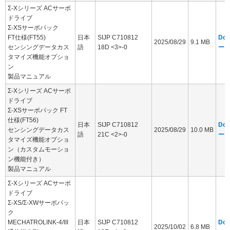
Σ-Xシリーズ ACサーボ
ドライブ
Σ-XSサーボパック
FT仕様(FT55)
日本
SIJP C710812
Dow
2025/08/29
9.1 MB
センシングデータカス
語
18D <3>-0
ー
タマイズ機能オプショ
ン
製品マニュアル
Σ-Xシリーズ ACサーボ
ドライブ
Σ-XSサーボパック FT
仕様(FT56)
日本
SIJP C710812
Dow
センシングデータカス
2025/08/29
10.0 MB
語
21C <2>-0
ー
タマイズ機能オプショ
ン（カスタムモーショ
ン機能付き）
製品マニュアル
Σ-Xシリーズ ACサーボ
ドライブ
Σ-XS/Σ-XWサーボパッ
ク
MECHATROLINK-4/III
日本
SIJP C710812
Dow
2025/10/02
6.8 MB