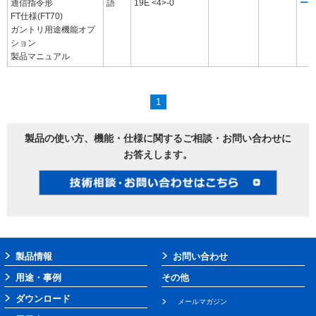
通信指令形
語
19E <4>-0
ー
FT仕様(FT70)
ガントリ用途機能オプ
ション
製品マニュアル
1
製品の使い方、機能・仕様に関するご相談・お問い合わせに
お答えします。
製品情報
お問い合わせ
用途・事例
その他
ダウンロード
メールマガジン