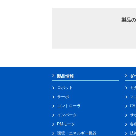
製品の
製品情報
ダ
ロボット
カ
サーボ
マ
コントローラ
C
インバータ
サ
PMモータ
各
環境・エネルギー機器
技