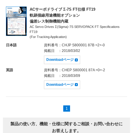
ACサーボドライブ Σ-7S FT仕様 FT19
軌跡描線用途機能オプション
偏差レス制御機能内蔵
AC Servo Drives Σ(Sigma)-7S SERVOPACK FT Specifications
FT19
(For Tracking Application)
日本語
資料番号
：CHJP S800001 87B <2>-0
掲載日
：2018/03/02
Downloadページ
英語
資料番号
：CHEP S800001 87A <0>-2
掲載日
：2018/03/09
Downloadページ
1
製品の使い方、機能・仕様に関するご相談・お問い合わせに
お答えします。