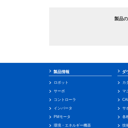
製品の
製品情報
ダ
ロボット
カ
サーボ
マ
コントローラ
C
インバータ
サ
PMモータ
各
環境・エネルギー機器
技