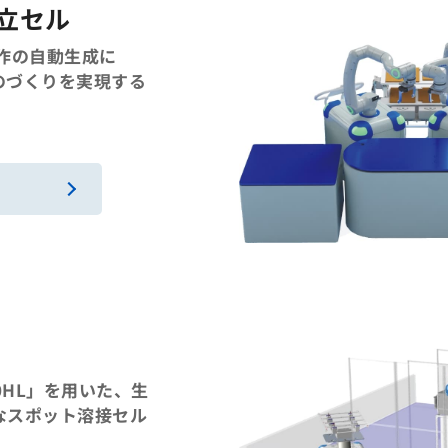
組立セル
動作の自動生成に
のづくりを実現する
0HL」を用いた、生
なスポット溶接セル