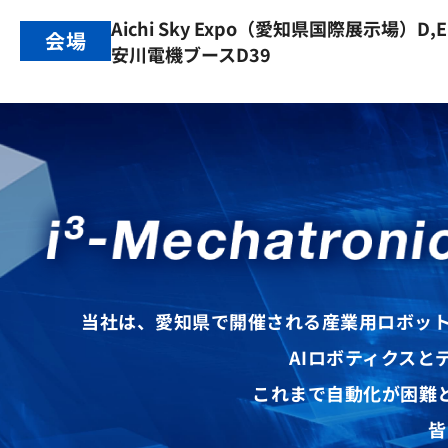
Aichi Sky Expo（愛知県国際展示場）D,
会場
安川電機ブースD39
当社は、愛知県で開催される
産業用ロボッ
AIロボティクスと
これまで自動化が困難
皆