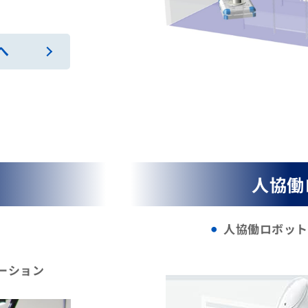
へ
人協働
人協働ロボット
ーション