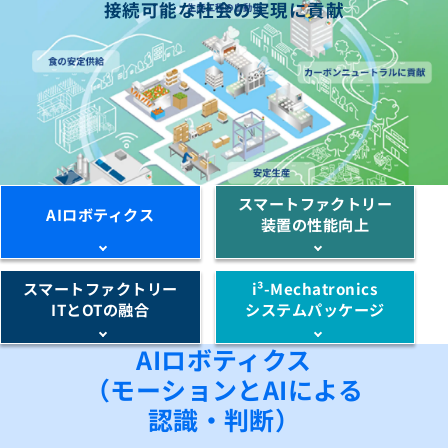
接続可能な社会の実現に貢献
スマートファクトリー
AIロボティクス
装置の性能向上
スマートファクトリー
i³-Mechatronics
ITとOTの融合
システムパッケージ
AIロボティクス
（モーションとAIによる
認識・判断）