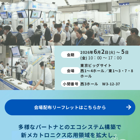
6
2
5
2026年
月
日(火) ～
日
会期
10：00 ～ 17：00
(金)
東京ビッグサイト
会場
西
1～4ホール／東
1～3・7・8
ホール
小間番号
西3ホール W3-12-37
会場配布リーフレットはこちらから
多様なパートナとのエコシステム構築で
新メカトロニクス応用領域を拡大し、