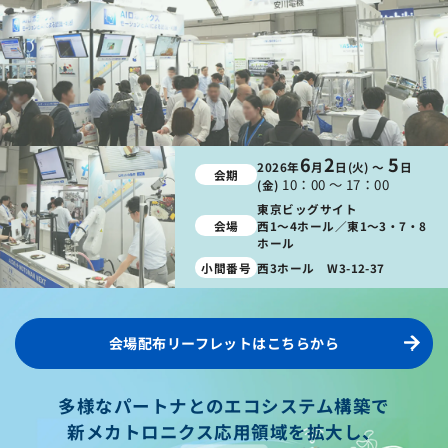
6
2
5
2026年
月
日(火) ～
日
会期
10：00 ～ 17：00
(金)
東京ビッグサイト
会場
西
1～4ホール／東
1～3・7・8
ホール
小間番号
西3ホール W3-12-37
会場配布リーフレットはこちらから
多様なパートナとのエコシステム構築で
新メカトロニクス応用領域を拡大し、