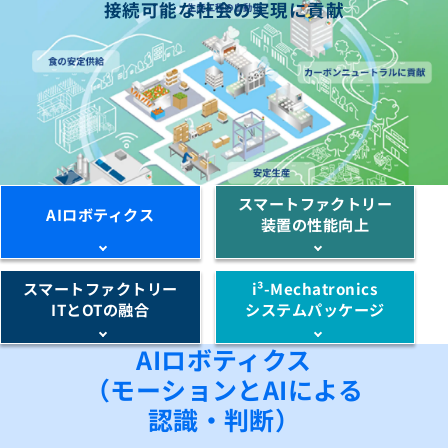
接続可能な社会の実現に貢献
スマートファクトリー
AIロボティクス
装置の性能向上
スマートファクトリー
i³-Mechatronics
ITとOTの融合
システムパッケージ
AIロボティクス
（モーションとAIによる
認識・判断）