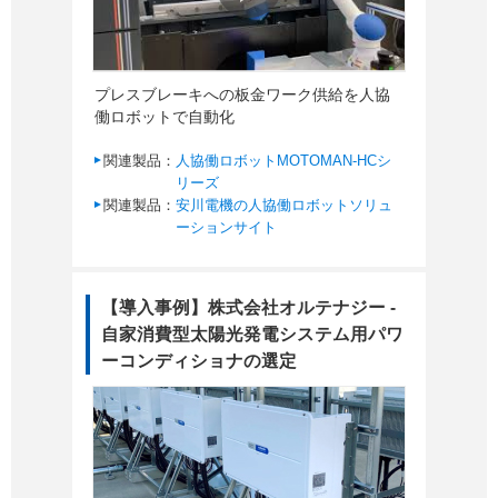
プレスブレーキへの板金ワーク供給を人協
働ロボットで自動化
関連製品：
人協働ロボットMOTOMAN-HCシ
リーズ
関連製品：
安川電機の人協働ロボットソリュ
ーションサイト
【導入事例】株式会社オルテナジー -
自家消費型太陽光発電システム用パワ
ーコンディショナの選定